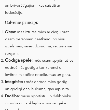
un brīvprātīgajiem, kas saistīti ar
federāciju.
Galvenie principi:
Cieņa:
mēs izturēsimies ar cieņu pret
visām personām neatkarīgi no viņu
izcelsmes, rases, dzimuma, vecuma vai
spējām.
Godīga spēle:
mēs esam apņēmušies
nodrošināt godīgu konkurenci un
ievērosim spēles noteikumus un garu.
Integritāte
:
mēs darbosimies godīgi
un godīgi gan laukumā, gan ārpus tā.
Drošība:
mūsu sportistu un dalībnieku
drošība un labklājība ir vissvarīgākā.