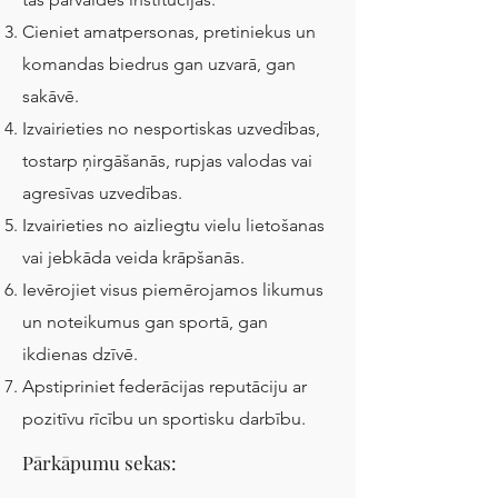
Cieniet amatpersonas, pretiniekus un
komandas biedrus gan uzvarā, gan
sakāvē.
Izvairieties no nesportiskas uzvedības,
tostarp ņirgāšanās, rupjas valodas vai
agresīvas uzvedības.
Izvairieties no aizliegtu vielu lietošanas
vai jebkāda veida krāpšanās.
Ievērojiet visus piemērojamos likumus
un noteikumus gan sportā, gan
ikdienas dzīvē.
Apstipriniet federācijas reputāciju ar
pozitīvu rīcību un sportisku darbību.
Pārkāpumu sekas: