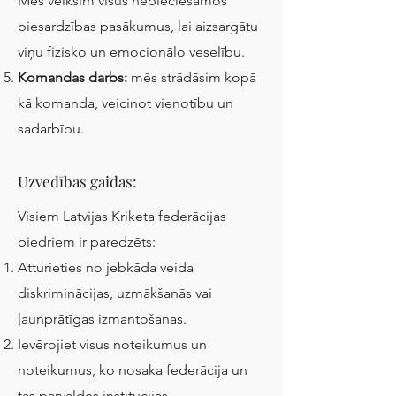
Mēs veiksim visus nepieciešamos
piesardzības pasākumus, lai aizsargātu
viņu fizisko un emocionālo veselību.
Komandas darbs:
mēs strādāsim kopā
kā komanda, veicinot vienotību un
sadarbību.
Uzvedības gaidas:
Visiem Latvijas Kriketa federācijas
biedriem ir paredzēts:
Atturieties no jebkāda veida
diskriminācijas, uzmākšanās vai
ļaunprātīgas izmantošanas.
Ievērojiet visus noteikumus un
noteikumus, ko nosaka federācija un
tās pārvaldes institūcijas.