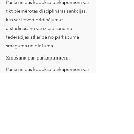
Par šī rīcības kodeksa pārkāpumiem var
tikt piemērotas disciplināras sankcijas,
kas var ietvert brīdinājumus,
atstādināšanu vai izraidīšanu no
federācijas atkarībā no pārkāpuma
smaguma un biežuma.
Ziņošana par pārkāpumiem:
Par šī rīcības kodeksa pārkāpumiem var
tikt piemērotas disciplināras sankcijas,
kas var ietvert brīdinājumus,
atstādināšanu vai izraidīšanu no
federācijas atkarībā no pārkāpuma
smaguma un biežuma.
Secinājums: