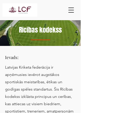
Rīcības kodekss
Ievads:
Latvijas Kriketa federācija ir
apņēmusies ievērot augstākos
sportiskās meistarības, ētikas un
godīgas spēles standartus. Šis Rīcības
kodekss izklāsta principus un cerības,
kas attiecas uz visiem biedriem,
sportistiem, treneriem, amatpersonām